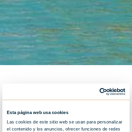
Parcourir Donostia à vélo
Esta página web usa cookies
ou à pied est la meilleure
Las cookies de este sitio web se usan para personalizar
façon de connaître sa
el contenido y los anuncios, ofrecer funciones de redes