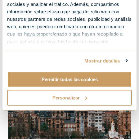
sociales y analizar el tráfico. Además, compartimos
géographie et de
información sobre el uso que haga del sitio web con
découvrir des lieux qui
nuestros partners de redes sociales, publicidad y análisis
web, quienes pueden combinarla con otra información
resteront à jamais dans
que les haya proporcionado o que hayan recopilado a
partir del uso que haya hecho de sus servicios.
votre mémoire
Mostrar detalles
Permitir todas las cookies
Personalizar