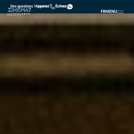
Des questions ?
Appelez
Écrivez
FR
MENU