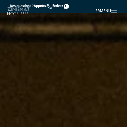
Des questions ?
Appelez
Écrivez
FR
MENU