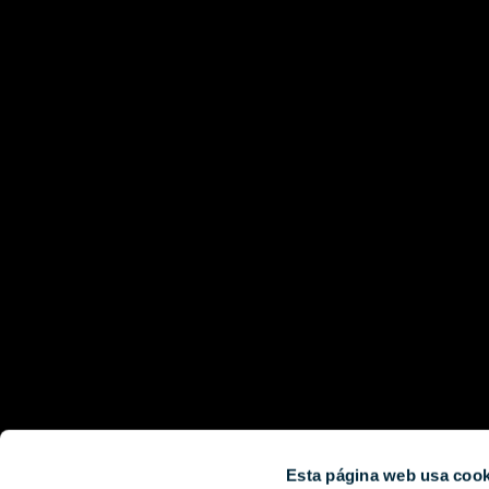
Agosto
Lu
Ma
Mi
Ju
Vi
3
4
5
6
7
10
11
12
13
14
Esta página web usa cook
17
18
19
20
21