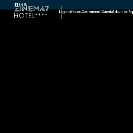
Logelak
Hotela
Gastronomia
Galeria
Eskaintzak
En