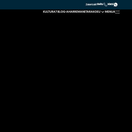
Deitu
Idatzi
Zalantzak?
KULTURA7 BLOG-A
HARREMANETARAKO
EU
MENUA