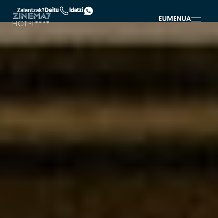
Zalantzak?
Deitu
Idatzi
EU
MENUA