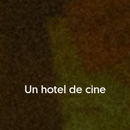
Un hotel de cine