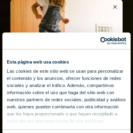
Esta página web usa cookies
Las cookies de este sitio web se usan para personalizar
el contenido y los anuncios, ofrecer funciones de redes
sociales y analizar el tráfico. Además, compartimos
AQUÍ EMPIEZA TU VERANO EN DONOSTIA
información sobre el uso que haga del sitio web con
Vive el verano
nuestros partners de redes sociales, publicidad y análisis
web, quienes pueden combinarla con otra información
donostiarra: hasta 25%
que les haya proporcionado o que hayan recopilado a
con el promocode
partir del uso que haya hecho de sus servicios.
ZINEMA7