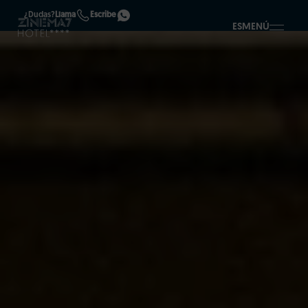
¿Dudas?
Llama
Escribe
ES
MENÚ