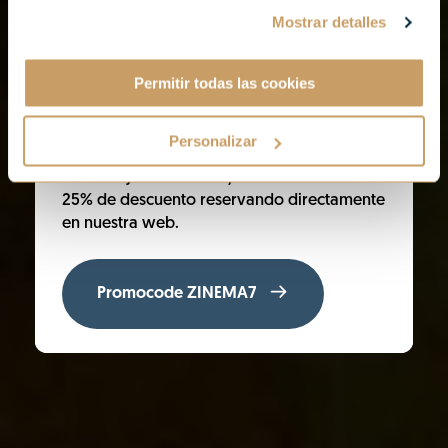
Mostrar detalles
PARA ESTANCIAS HASTA EL 31 DE AGOSTO
Donostia brilla con una energía especial en
Permitir todas las cookies
verano. Sus playas, terrazas, festivales,
gastronomía y paseos junto al mar
convierten cada estancia en una
Personalizar
experiencia inolvidable. Descubre la ciudad
en su mejor momento y disfruta de hasta un
25% de descuento reservando directamente
en nuestra web.
Promocode ZINEMA7