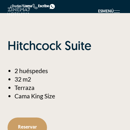
¿Dudas?
Llama
Escribe
ES
MENÚ
Hitchcock Suite
2 huéspedes
32 m2
Terraza
Cama King Size
Reservar