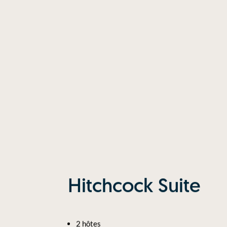
Hitchcock Suite
2 hôtes