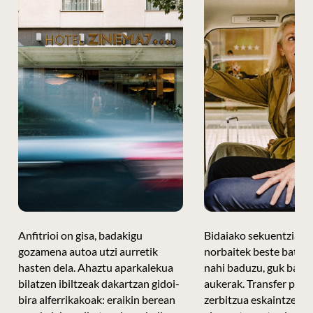
Anfitrioi on gisa, badakigu
Bidaiako sekuentzia h
gozamena autoa utzi aurretik
norbaitek beste batek 
hasten dela. Ahaztu aparkalekua
nahi baduzu, guk badi
bilatzen ibiltzeak dakartzan gidoi-
aukerak. Transfer prib
bira alferrikakoak: eraikin berean
zerbitzua eskaintzen 