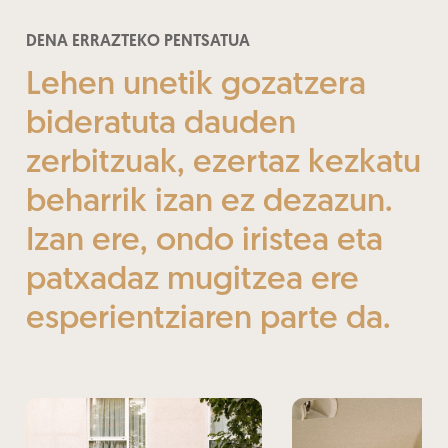
DENA ERRAZTEKO PENTSATUA
Lehen unetik gozatzera
bideratuta dauden
zerbitzuak, ezertaz kezkatu
beharrik izan ez dezazun.
Izan ere, ondo iristea eta
patxadaz mugitzea ere
esperientziaren parte da.