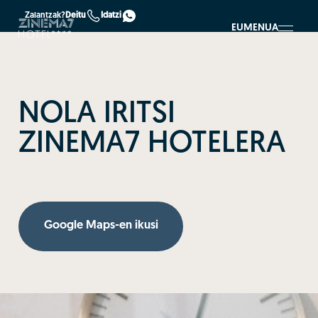
Zalantzak?
Deitu
Idatzi
EU
MENUA
NOLA IRITSI
ZINEMA7 HOTELERA
Google Maps-en ikusi