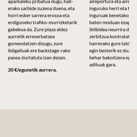
aparkaleku pribatua dugu, hall-
aireportura eta airepor
erako sarbide zuzena duena, eta
inguruko herri eta hirie
horri esker sarrera erosoa eta
inguruak benetako pro
erdiguneko trafiko-murrizketarik
baten moduan ezagutz
gabekoa da. Zure plaza aldez
ibilbidea neurrira dise
aurretik erreserbatzea
zerbitzua kontratatzek
gomendatzen dizugu, zure
harrerako gure taldear
ibilgailuak ere backstage-rako
egin besterik ez duzu e
pasea ziurtatuta izan dezan.
behar bakoitzera egok
adituak gara.
20 €/egunetik aurrera.