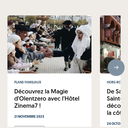
PLANS FAMILIAUX
HORS-ROUTE
Découvrez la Magie
De Sain
d'Olentzero avec l'Hôtel
Saint-Je
Zinema7 !
découvr
la côte
21 NOVEMBRE 2023
24 OCTOBRE 