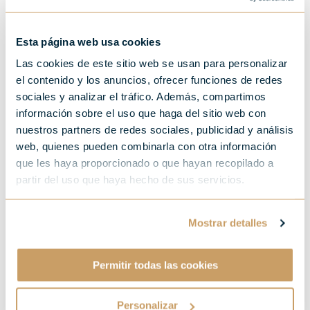
Esta página web usa cookies
Des tempêtes, des porte-
Las cookies de este sitio web se usan para personalizar
avions et, chaque année,
el contenido y los anuncios, ofrecer funciones de redes
sociales y analizar el tráfico. Además, compartimos
entre juin et octobre, la
información sobre el uso que haga del sitio web con
nuestros partners de redes sociales, publicidad y análisis
saison du thon, qui bat son
web, quienes pueden combinarla con otra información
plein
que les haya proporcionado o que hayan recopilado a
partir del uso que haya hecho de sus servicios.
Mostrar detalles
Permitir todas las cookies
Personalizar