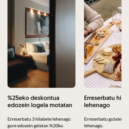
%25eko deskontua
Erreserbatu hiru
edozein logela motatan
lehenago
Erreserbatu 3 hilabete lehenago
Erreserbatu gutxienez
gure edozein gelatan %20ko
lehenago.