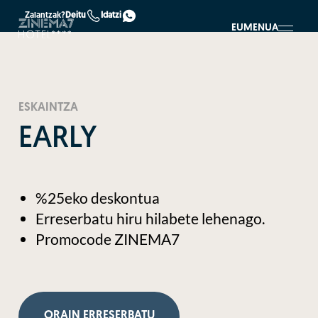
Zalantzak?
Deitu
Idatzi
EU
MENUA
ESKAINTZA
EARLY
%25eko deskontua
Erreserbatu hiru hilabete lehenago.
Promocode ZINEMA7
ORAIN ERRESERBATU