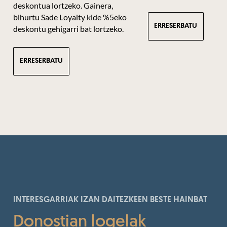
deskontua lortzeko. Gainera,
bihurtu Sade Loyalty kide %5eko
ERRESERBATU
deskontu gehigarri bat lortzeko.
ERRESERBATU
INTERESGARRIAK IZAN DAITEZKEEN BESTE HAINBAT
Donostian logelak