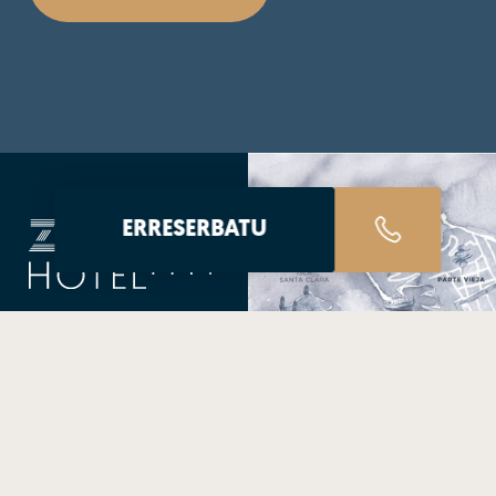
ERRESERBATU
Sagrada Familia 1 (esquina
Sancho El Sabio)
20010 Donostia - San
Sebastián (Guipúzcoa)
info@zinema7hotel.com