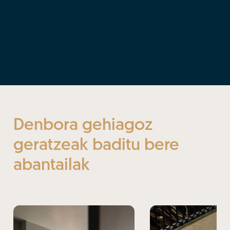
Denbora gehiagoz
geratzeak baditu bere
abantailak