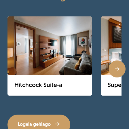
Hitchcock Suite-a
Superio
Logela gehiago