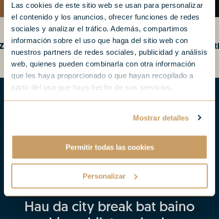
Las cookies de este sitio web se usan para personalizar
el contenido y los anuncios, ofrecer funciones de redes
sociales y analizar el tráfico. Además, compartimos
información sobre el uso que haga del sitio web con
A 48 ORDURA ARTE
GOSARIA PREZIORIK 
nuestros partners de redes sociales, publicidad y análisis
web, quienes pueden combinarla con otra información
que les haya proporcionado o que hayan recopilado a
partir del uso que haya hecho de sus servicios.
Mostrar detalles
Permitir todas las cookies
Personalizar
EGUN GEHIAGO, ESPERIENTZIA GEHIAGO,
EROSOTASUN GEHIAGO
Hau da city break bat baino