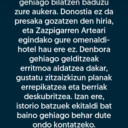
gehiago bilatzen baduzu
zure aukera. Donostia ez da
presaka gozatzen den hiria,
eta Zazpigarren Arteari
egindako gure omenaldi-
hotel hau ere ez. Denbora
gehiago gelditzeak
erritmoa aldatzea dakar,
gustatu zitzaizkizun planak
errepikatzea eta berriak
deskubritzea. Izan ere,
istorio batzuek ekitaldi bat
baino gehiago behar dute
ondo kontatzeko.