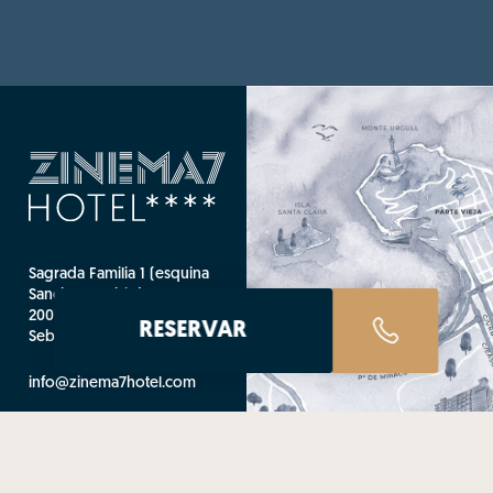
Sagrada Familia 1 (esquina
Sancho El Sabio)
20010 Donostia - San
RESERVAR
Sebastián (Guipúzcoa)
info@zinema7hotel.com
T. +34 943 445 000