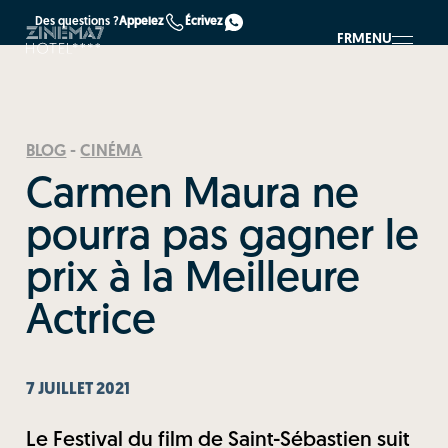
Des questions ?
Appelez
Écrivez
FR
MENU
BLOG
-
CINÉMA
Carmen Maura ne
pourra pas gagner le
prix à la Meilleure
Actrice
7 JUILLET 2021
Le Festival du film de Saint-Sébastien suit