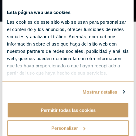
Esta página web usa cookies
Las cookies de este sitio web se usan para personalizar
el contenido y los anuncios, ofrecer funciones de redes
sociales y analizar el tráfico. Además, compartimos
información sobre el uso que haga del sitio web con
nuestros partners de redes sociales, publicidad y análisis
web, quienes pueden combinarla con otra información
Le Festival de Saint-
que les haya proporcionado o que hayan recopilado a
Sébastien élimine le genre
partir del uso que haya hecho de sus servicios.
dans ses prix
Mostrar detalles
d'interprétation.
Permitir todas las cookies
Personalizar