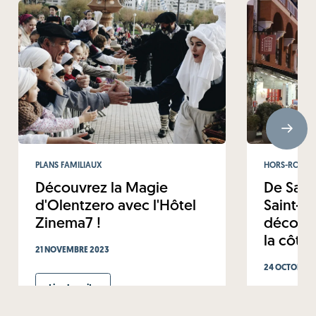
PLANS FAMILIAUX
HORS-ROUTE
Découvrez la Magie
De Sain
d'Olentzero avec l'Hôtel
Saint-Je
Zinema7 !
découvr
la côte
21 NOVEMBRE 2023
24 OCTOBRE 
Lire la suite
Lire la su