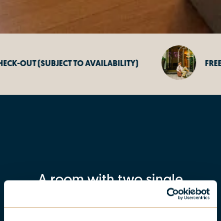
O AVAILABILITY)
FREE CANCELLATION 48H
A room with two single
beds where you can rest
after closing the last bar.