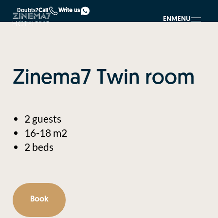
Doubts?
Call
Write us
EN
MENU
Zinema7 Twin room
2 guests
16-18 m2
2 beds
Book