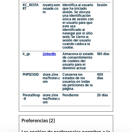
KC_RESTA
loyalty.som
Identifica al usuario
Sesión
RT
ossade.co
que ha iniciado
m
sesión. Se vincula
una identificación
única de sesión con
el usuario para que
este sea
identificado al
navegar por el sitio
web. Se cierra la
sesión del usuario
cuando caduca la
cookie.
li_gc
LinkedIn
Almacena el estado
180 días
de consentimiento
de cookies del
usuario para el
dominio actual
PHPSESSID
store.zine
Conserva los
400
ma7hotel.c
estados de los
días
om
usuarios en todas
las peticiones de la
página.
PrestaShop
store.zine
Pendiente
20 días
-#
ma7hotel.c
om
Preferencias (2)