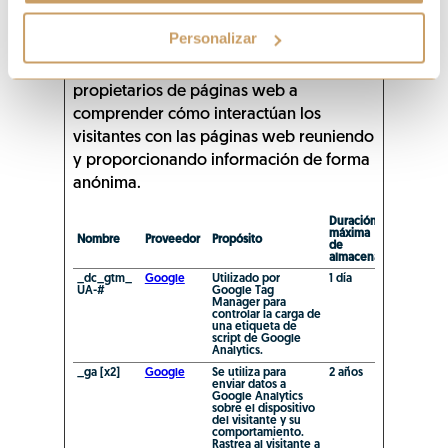
Estadística (10)
Personalizar
Las cookies estadísticas ayudan a los
propietarios de páginas web a
comprender cómo interactúan los
visitantes con las páginas web reuniendo
y proporcionando información de forma
anónima.
Duración
máxima
Nombre
Proveedor
Propósito
de
almacenamiento
_dc_gtm_
Google
Utilizado por
1 día
UA-#
Google Tag
Manager para
controlar la carga de
una etiqueta de
script de Google
Analytics.
_ga [x2]
Google
Se utiliza para
2 años
enviar datos a
Google Analytics
sobre el dispositivo
del visitante y su
comportamiento.
Rastrea al visitante a