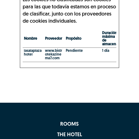
para las que todavía estamos en proceso
de clasificar, junto con los proveedores
de cookies individuales.
Duración
máxima
Nombre
Proveedor
Propósito
de
almacenamiento
lasalaplaza
www.bistr
Pendiente
1 día
hotel
otekazine
ma7.com
ROOMS
THE HOTEL