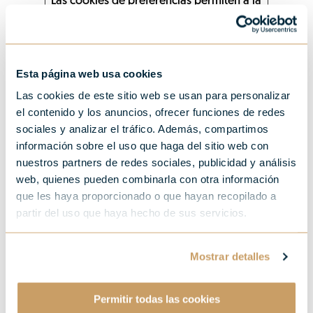
Las cookies de preferencias permiten a la
página web recordar información que
cambia la forma en que la página se
comporta o el aspecto que tiene, como
su idioma preferido o la región en la que
Esta página web usa cookies
usted se encuentra.
Las cookies de este sitio web se usan para personalizar
Duración
el contenido y los anuncios, ofrecer funciones de redes
máxima
Nombre
Proveedor
Propósito
de
sociales y analizar el tráfico. Además, compartimos
almacenamiento
información sobre el uso que haga del sitio web con
lidc
LinkedIn
Registra que grupo
1 día
de servidores está
nuestros partners de redes sociales, publicidad y análisis
sirviendo al
visitante. Esto se
web, quienes pueden combinarla con otra información
utiliza en relación
con el equilibrio de
que les haya proporcionado o que hayan recopilado a
carga para optimizar
la experiencia del
partir del uso que haya hecho de sus servicios.
usuario.
RcAttributi
store.zine
Registra una
Sesión
onList
ma7hotel.c
identificación única
om
de usuario que se
Mostrar detalles
utiliza para medir el
número de visitas
únicas y reconocer
usuarios
recurrentes.
Permitir todas las cookies