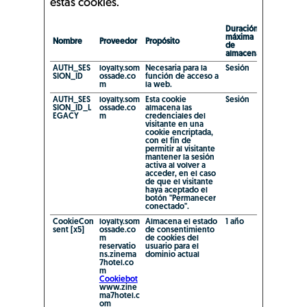
estas cookies.
Duración
máxima
Nombre
Proveedor
Propósito
de
almacenamiento
AUTH_SES
loyalty.som
Necesaria para la
Sesión
SION_ID
ossade.co
función de acceso a
m
la web.
AUTH_SES
loyalty.som
Esta cookie
Sesión
SION_ID_L
ossade.co
almacena las
EGACY
m
credenciales del
visitante en una
cookie encriptada,
con el fin de
permitir al visitante
mantener la sesión
activa al volver a
acceder, en el caso
de que el visitante
haya aceptado el
botón "Permanecer
conectado".
CookieCon
loyalty.som
Almacena el estado
1 año
sent [x5]
ossade.co
de consentimiento
m
de cookies del
reservatio
usuario para el
ns.zinema
dominio actual
7hotel.co
m
Cookiebot
www.zine
ma7hotel.c
om