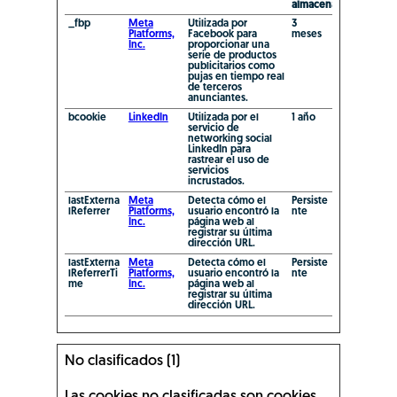
almacenamiento
_fbp
Meta
Utilizada por
3
Platforms,
Facebook para
meses
Inc.
proporcionar una
serie de productos
publicitarios como
pujas en tiempo real
de terceros
anunciantes.
bcookie
LinkedIn
Utilizada por el
1 año
servicio de
networking social
LinkedIn para
rastrear el uso de
servicios
incrustados.
lastExterna
Meta
Detecta cómo el
Persiste
lReferrer
Platforms,
usuario encontró la
nte
Inc.
página web al
registrar su última
dirección URL.
lastExterna
Meta
Detecta cómo el
Persiste
lReferrerTi
Platforms,
usuario encontró la
nte
me
Inc.
página web al
registrar su última
dirección URL.
No clasificados (1)
Las cookies no clasificadas son cookies