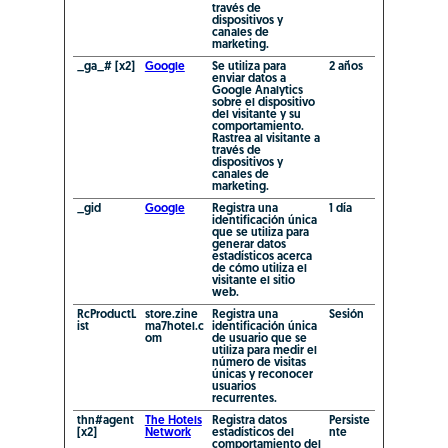
través de
dispositivos y
canales de
marketing.
_ga_# [x2]
Google
Se utiliza para
2 años
enviar datos a
Google Analytics
sobre el dispositivo
del visitante y su
comportamiento.
Rastrea al visitante a
través de
dispositivos y
canales de
marketing.
_gid
Google
Registra una
1 día
identificación única
que se utiliza para
generar datos
estadísticos acerca
de cómo utiliza el
visitante el sitio
web.
RcProductL
store.zine
Registra una
Sesión
ist
ma7hotel.c
identificación única
om
de usuario que se
utiliza para medir el
número de visitas
únicas y reconocer
usuarios
recurrentes.
thn#agent
The Hotels
Registra datos
Persiste
[x2]
Network
estadísticos del
nte
comportamiento del