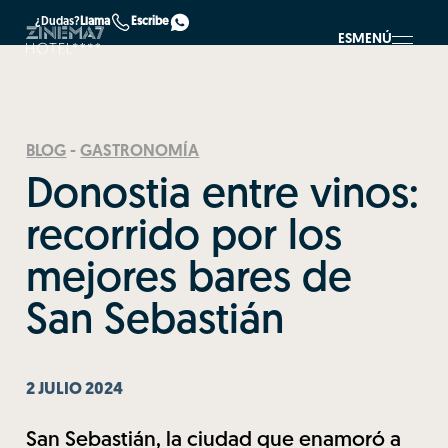
¿Dudas?
Llama
Escribe
ES
MENÚ
BLOG
-
GASTRONOMÍA
Donostia entre vinos:
recorrido por los
mejores bares de
San Sebastián
2 JULIO 2024
San Sebastián, la ciudad que enamoró a