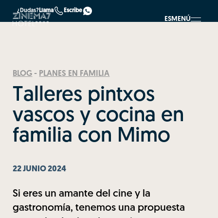
¿Dudas?
Llama
Escribe
ES
MENÚ
BLOG
-
PLANES EN FAMILIA
Talleres pintxos
vascos y cocina en
familia con Mimo
22 JUNIO 2024
Si eres un amante del cine y la
gastronomía, tenemos una propuesta