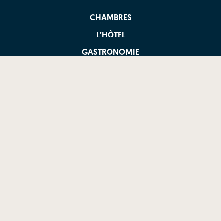
CHAMBRES
L’HÔTEL
GASTRONOMIE
GALERIE
OFFRES ET ESCAPADES
ENTREPRISES
PRESSE
CONTACT ET COMMENT VENIR
À PROPOS DE NOUS
KULTURA7 BLOG
Copyright @ Zinema7 Hotel 2026. All Rights Reserved. by
EMEXS
Nº Reg ETPV.: HSS00843