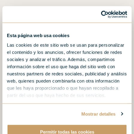
404
Esta página web usa cookies
Las cookies de este sitio web se usan para personalizar
el contenido y los anuncios, ofrecer funciones de redes
sociales y analizar el tráfico. Además, compartimos
La page demandée n'est
información sobre el uso que haga del sitio web con
nuestros partners de redes sociales, publicidad y análisis
pas disponible.
web, quienes pueden combinarla con otra información
que les haya proporcionado o que hayan recopilado a
partir del uso que haya hecho de sus servicios.
Un problème s'est produit lors de la connexion
ou la page demandée n'existe pas.
Mostrar detalles
Retour à la page d'accueil
Permitir todas las cookies