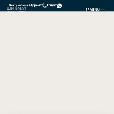
Des questions ?
Appelez
Écrivez
FR
MENU