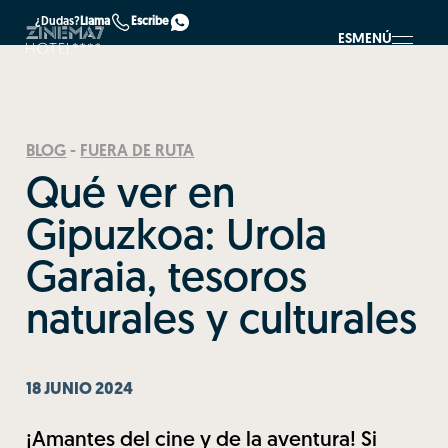
¿Dudas?
Llama
Escribe
ES
MENÚ
BLOG
-
FUERA DE RUTA
Qué ver en
Gipuzkoa: Urola
Garaia, tesoros
naturales y culturales
18 JUNIO 2024
¡Amantes del cine y de la aventura! Si