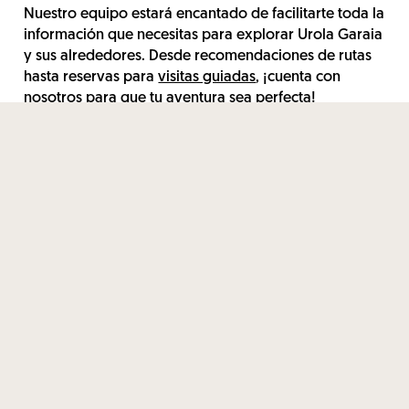
Nuestro equipo estará encantado de facilitarte toda la
información que necesitas para explorar Urola Garaia
y sus alrededores. Desde recomendaciones de rutas
hasta reservas para
visitas guiadas
, ¡cuenta con
nosotros para que tu aventura sea perfecta!
No te pierdas la oportunidad de descubrir una cara
diferente de lugares que ver en Gipuzkoa. ¡Ven y
déjate sorprender por Urola Garaia!
Reserva tu estancia
con nosotros y descubre por qué
somos tu elección número uno de hotel en San
Sebastián.