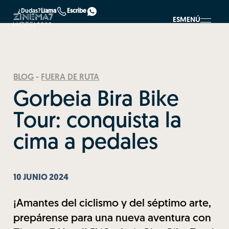
¿Dudas?
Llama
Escribe
ES
MENÚ
BLOG
-
FUERA DE RUTA
Gorbeia Bira Bike
Tour: conquista la
cima a pedales
10 JUNIO 2024
¡Amantes del ciclismo y del séptimo arte,
prepárense para una nueva aventura con