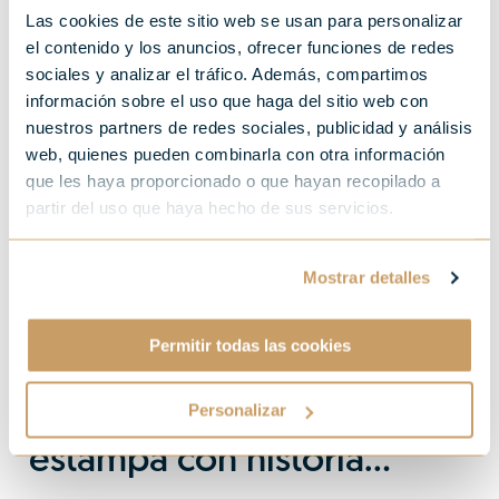
Las cookies de este sitio web se usan para personalizar
el contenido y los anuncios, ofrecer funciones de redes
sociales y analizar el tráfico. Además, compartimos
información sobre el uso que haga del sitio web con
nuestros partners de redes sociales, publicidad y análisis
web, quienes pueden combinarla con otra información
que les haya proporcionado o que hayan recopilado a
partir del uso que haya hecho de sus servicios.
Mostrar detalles
Cartel 73 SSIFF
Permitir todas las cookies
Carteles de este año: una
Personalizar
estampa con historia…