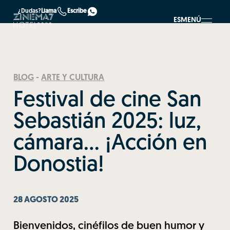
¿Dudas?
Llama
Escribe
ES
MENÚ
BLOG
-
ARTE Y CULTURA
Festival de cine San
Sebastián 2025: luz,
cámara… ¡Acción en
Donostia!
28 AGOSTO 2025
Bienvenidos, cinéfilos de buen humor y