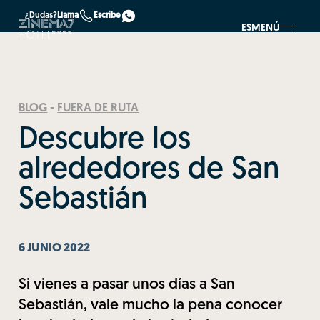
¿Dudas?
Llama
Escribe
ES
MENÚ
BLOG
-
FUERA DE RUTA
Descubre los
alrededores de San
Sebastián
6 JUNIO 2022
Si vienes a pasar unos días a San
Sebastián, vale mucho la pena conocer