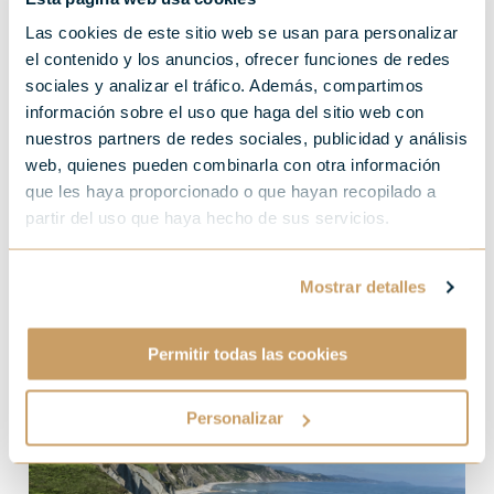
Las cookies de este sitio web se usan para personalizar
el contenido y los anuncios, ofrecer funciones de redes
sociales y analizar el tráfico. Además, compartimos
información sobre el uso que haga del sitio web con
nuestros partners de redes sociales, publicidad y análisis
Te contamos qué lugares
web, quienes pueden combinarla con otra información
visitar cerca de la capital
que les haya proporcionado o que hayan recopilado a
partir del uso que haya hecho de sus servicios.
guipuzcoana para sacar el
máximo provecho a tu
Mostrar detalles
visita al País Vasco.
Permitir todas las cookies
Personalizar