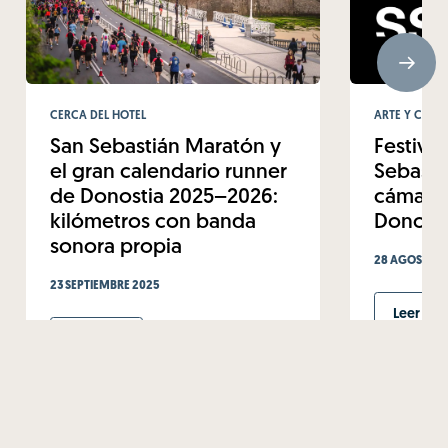
CERCA DEL HOTEL
ARTE Y CULT
San Sebastián Maratón y
Festival
el gran calendario runner
Sebastiá
de Donostia 2025–2026:
cámara…
kilómetros con banda
Donosti
sonora propia
28 AGOSTO 2
23 SEPTIEMBRE 2025
Leer má
Leer más