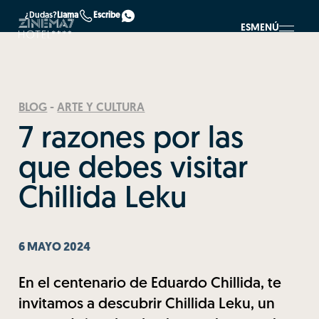
¿Dudas?
Llama
Escribe
ES
MENÚ
BLOG
-
ARTE Y CULTURA
7 razones por las
que debes visitar
Chillida Leku
6 MAYO 2024
En el centenario de Eduardo Chillida, te
invitamos a descubrir Chillida Leku, un