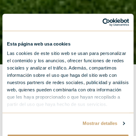
Esta página web usa cookies
Las cookies de este sitio web se usan para personalizar
el contenido y los anuncios, ofrecer funciones de redes
sociales y analizar el tráfico. Además, compartimos
información sobre el uso que haga del sitio web con
nuestros partners de redes sociales, publicidad y análisis
web, quienes pueden combinarla con otra información
que les haya proporcionado o que hayan recopilado a
Un viaje al corazón de la
partir del uso que haya hecho de sus servicios.
monumental obra de
Mostrar detalles
Eduardo Chillida