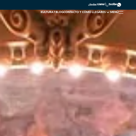
Llama
Escribe
¿Dudas?
KULTURA7 BLOG
CONTACTO Y CÓMO LLEGAR
ES
MENÚ