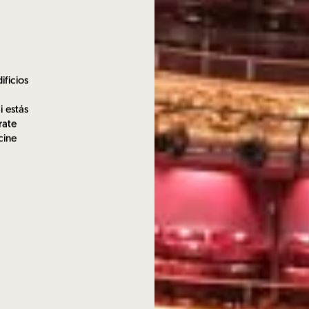
ificios
i estás
rate
cine