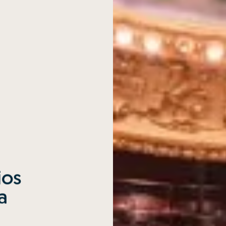
ios
a